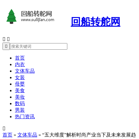
回船转舵网



首页
内衣
文体车品
女装
母婴
美食
美妆
数码
男装
热门资讯

首页
»
文体车品
»
“五大维度”解析时尚产业当下及未来发展趋