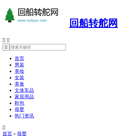
回船转舵网



首页
男装
美妆
女装
美食
文体车品
家居用品
鞋包
母婴
热门资讯

首页
»
母婴