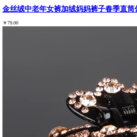
金丝绒中老年女裤加绒妈妈裤子春季直筒
￥79.00