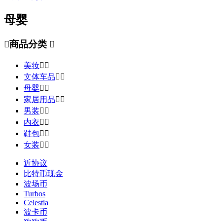
母婴

商品分类

美妆


文体车品


母婴


家居用品


男装


内衣


鞋包


女装


近协议
比特币现金
波场币
Turbos
Celestia
波卡币