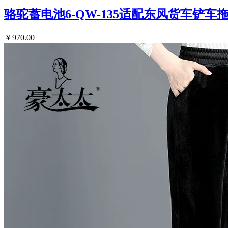
骆驼蓄电池6-QW-135适配东风货车铲车
￥970.00