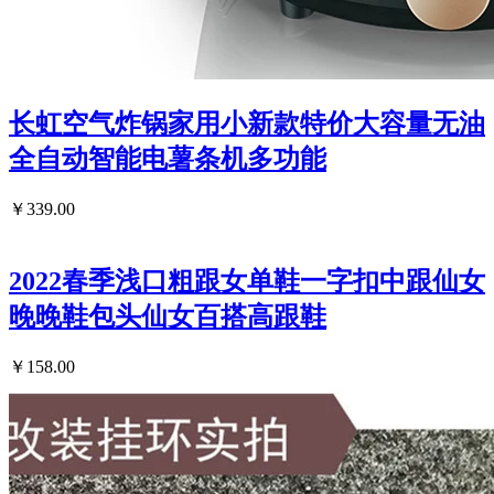
长虹空气炸锅家用小新款特价大容量无油
全自动智能电薯条机多功能
￥339.00
2022春季浅口粗跟女单鞋一字扣中跟仙女
晚晚鞋包头仙女百搭高跟鞋
￥158.00