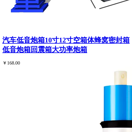
汽车低音炮箱10寸12寸空箱体蜂窝密封箱
低音炮箱回震箱大功率炮箱
￥168.00