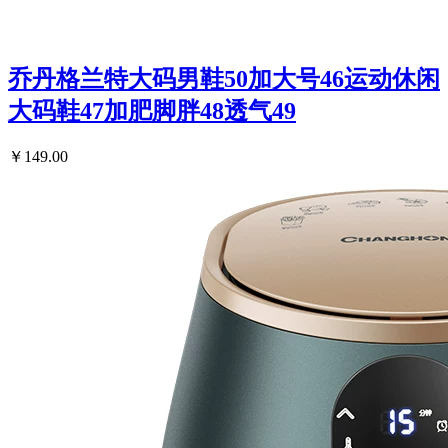
乔丹格兰特大码男鞋50加大号46运动休闲
大码鞋47加肥脚胖48透气49
￥149.00