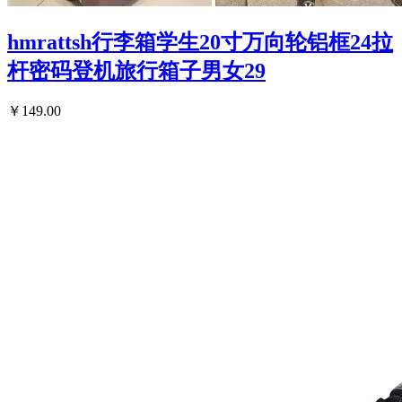
hmrattsh行李箱学生20寸万向轮铝框24拉
杆密码登机旅行箱子男女29
￥149.00