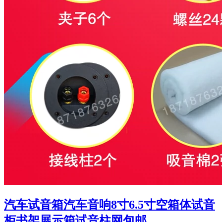
汽车试音箱汽车音响8寸6.5寸空箱体试音
柜书架展示箱试音柱网包邮