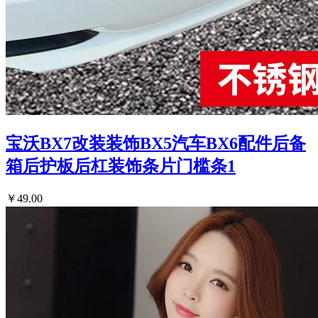
宝沃BX7改装装饰BX5汽车BX6配件后备
箱后护板后杠装饰条片门槛条1
￥49.00