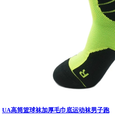
UA高筒篮球袜加厚毛巾底运动袜男子跑