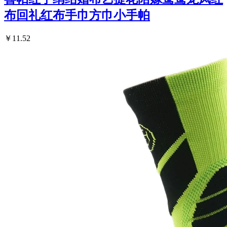
布回礼红布手巾方巾小手帕
￥11.52