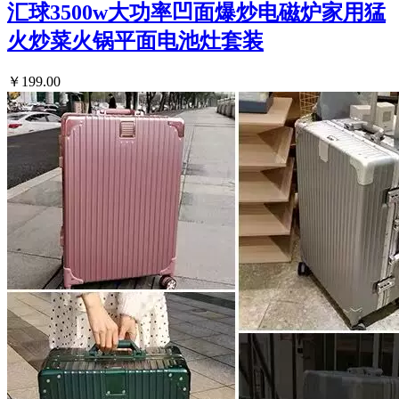
汇球3500w大功率凹面爆炒电磁炉家用猛
火炒菜火锅平面电池灶套装
￥199.00