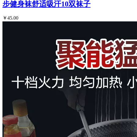
步健身袜舒适吸汗10双袜子
￥45.00