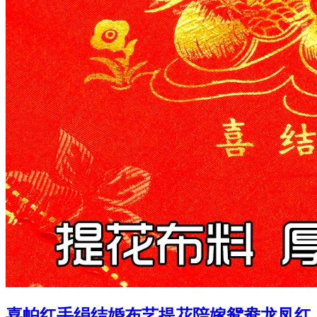
喜帕红手绢结婚布艺提花陪嫁鸳鸯龙凤红