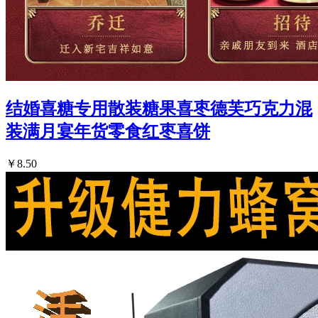
结婚喜糖专用散装糖果喜枣德芙巧克力混
装满月宴年货零食红枣喜饼
￥8.50