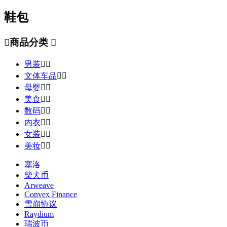
鞋包

商品分类

男装


文体车品


母婴


美食


数码


内衣


女装


美妆


塞洛
柴犬币
Arweave
Convex Finance
雪崩协议
Raydium
瑞波币