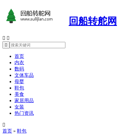
回船转舵网



首页
内衣
数码
文体车品
母婴
鞋包
美食
家居用品
女装
热门资讯

首页
»
鞋包