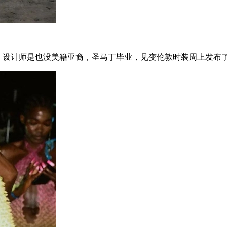
，设计师是也没美籍亚裔，圣马丁毕业，见变伦敦时装周上发布了1