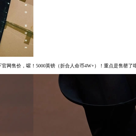
网售价，嚯！5000英镑（折合人命币4W+）！重点是售罄了