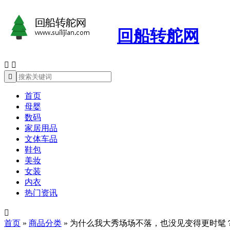
回船转舵网



首页
母婴
数码
家居用品
文体车品
鞋包
美妆
女装
内衣
热门资讯

首页
»
商品分类
»
为什么我大秀场场不落，也没见变得更时髦