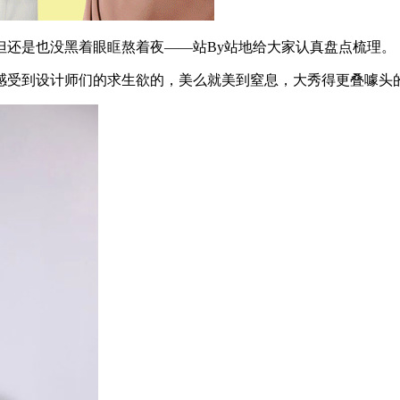
还是也没黑着眼眶熬着夜——站By站地给大家认真盘点梳理。
受到设计师们的求生欲的，美么就美到窒息，大秀得更叠噱头