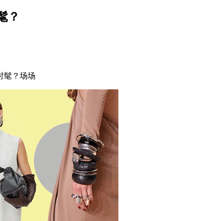
髦？
时髦？场场