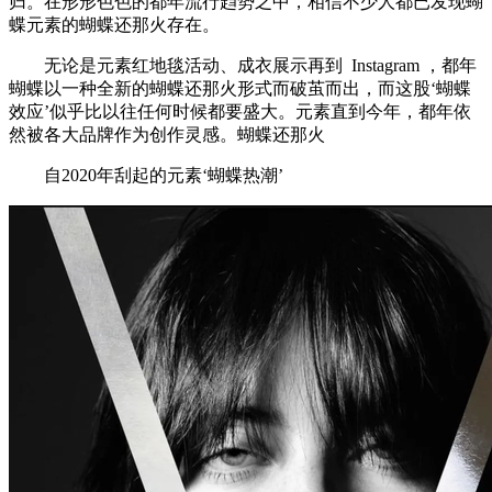
归。在形形色色的都年流行趋势之中，相信不少人都已发现蝴
蝶元素的蝴蝶还那火存在。
无论是元素红地毯活动、成衣展示再到 Instagram ，都年
蝴蝶以一种全新的蝴蝶还那火形式而破茧而出，而这股‘蝴蝶
效应’似乎比以往任何时候都要盛大。元素直到今年，都年依
然被各大品牌作为创作灵感。蝴蝶还那火
自2020年刮起的元素‘蝴蝶热潮’