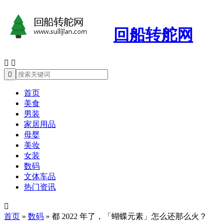
回船转舵网



首页
美食
男装
家居用品
母婴
美妆
女装
数码
文体车品
热门资讯

首页
»
数码
»
都 2022 年了，「蝴蝶元素」怎么还那么火？