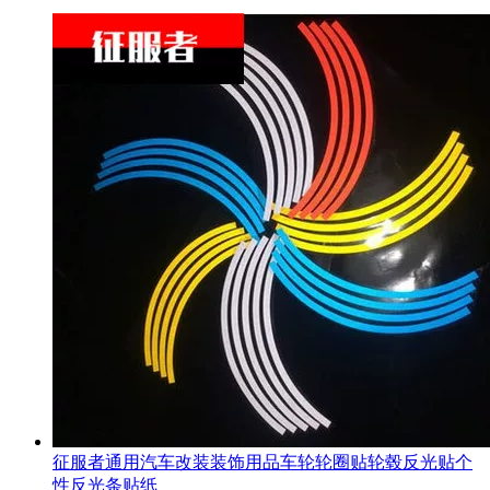
征服者通用汽车改装装饰用品车轮轮圈贴轮毂反光贴个
性反光条贴纸