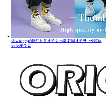
让人happy的网红创意袜子女ins潮 韩国袜子男中长筒袜
socks英伦风