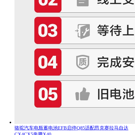
骆驼汽车电瓶蓄电池EFB启停Q85适配昂克赛拉马自达
CX4CX5奔腾X40