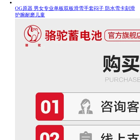
OG原器 男女专业单板双板滑雪手套闷子 防水雪卡刻滑
护腕耐磨儿童