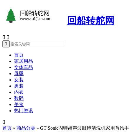
回船转舵网



首页
家居用品
文体车品
母婴
女装
男装
内衣
数码
美食
热门资讯

首页
»
商品分类
»
GT Sonic固特超声波眼镜清洗机家用首饰手