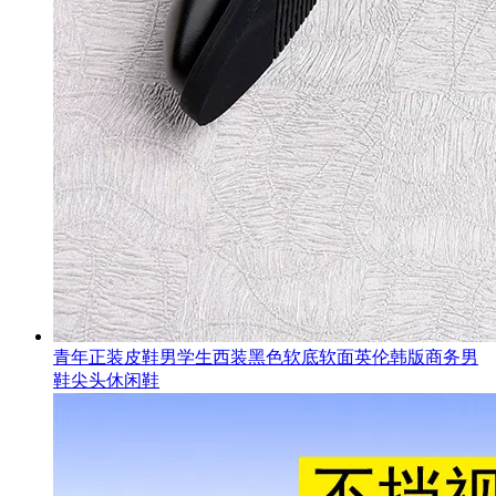
青年正装皮鞋男学生西装黑色软底软面英伦韩版商务男
鞋尖头休闲鞋