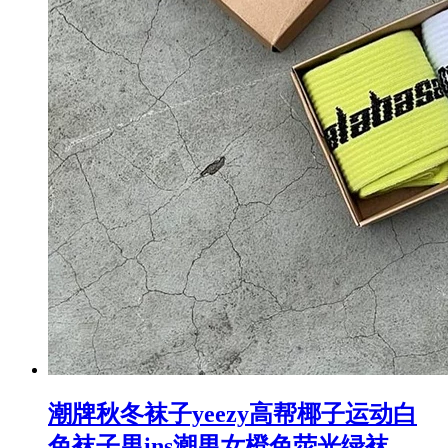
潮牌秋冬袜子yeezy高帮椰子运动白
色袜子男ins潮男女橙色荧光绿袜