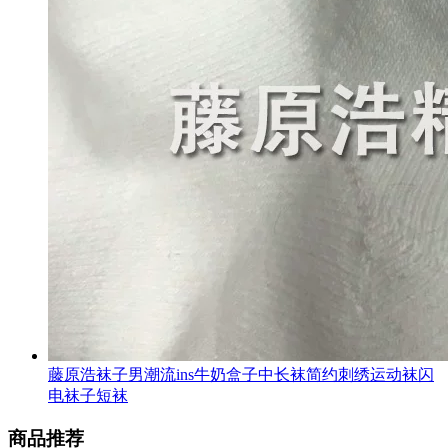
藤原浩袜子男潮流ins牛奶盒子中长袜简约刺绣运动袜闪
电袜子短袜
商品推荐