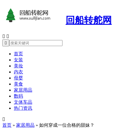
回船转舵网



首页
女装
美妆
内衣
母婴
美食
家居用品
数码
文体车品
热门资讯

首页
»
家居用品
»
如何穿成一位合格的甜妹？