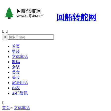
回船转舵网



首页
男装
文体车品
数码
女装
美食
美妆
家居用品
内衣
热门资讯

首页
»
文体车品