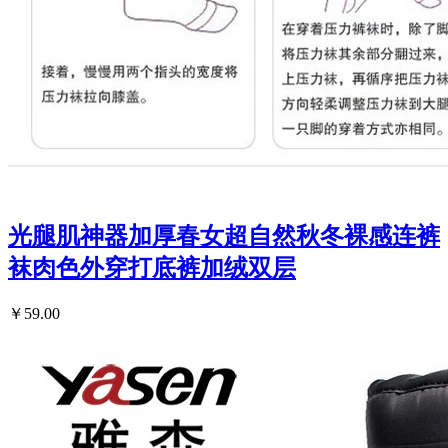
光腿肌神器加厚春女超自然秋冬裸感连裤
袜肉色外穿打底裤加绒双层
￥59.00