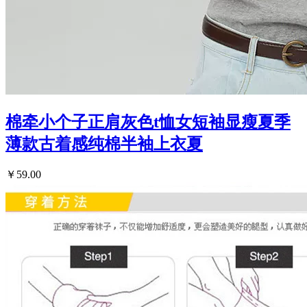
棉牵小个子正肩灰色t恤女短袖显瘦夏季
薄款古着感纯棉半袖上衣夏
￥59.00