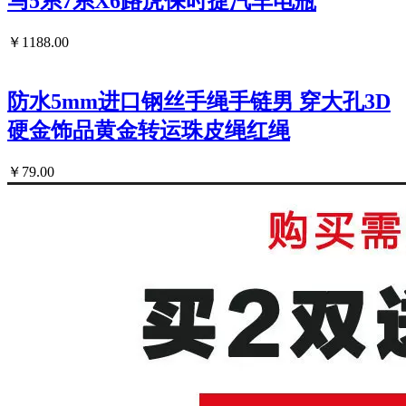
马5系7系X6路虎保时捷汽车电瓶
￥1188.00
防水5mm进口钢丝手绳手链男 穿大孔3D
硬金饰品黄金转运珠皮绳红绳
￥79.00