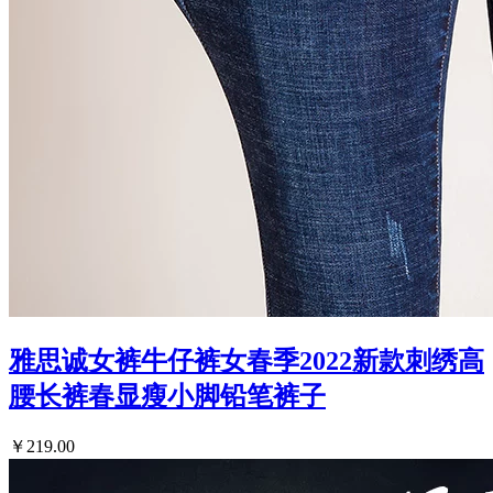
雅思诚女裤牛仔裤女春季2022新款刺绣高
腰长裤春显瘦小脚铅笔裤子
￥219.00