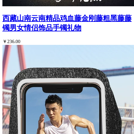
西藏山南云南精品鸡血藤金刚藤粗黑藤藤
镯男女情侣饰品手镯礼物
￥236.00