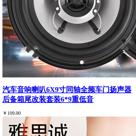
汽车音响喇叭6X9寸同轴全频车门扬声器
后备箱尾改装套装6*9重低音
￥109.00