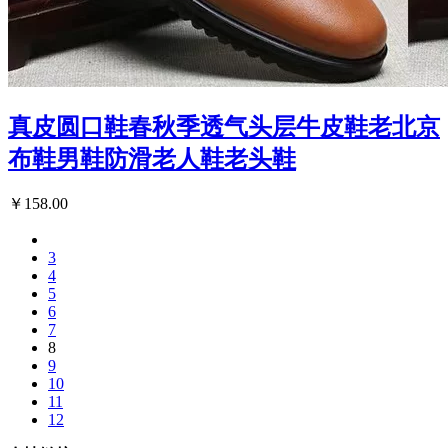
真皮圆口鞋春秋季透气头层牛皮鞋老北京
布鞋男鞋防滑老人鞋老头鞋
￥158.00
3
4
5
6
7
8
9
10
11
12