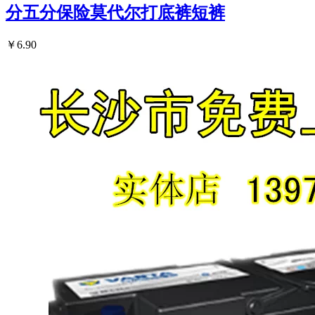
分五分保险莫代尔打底裤短裤
￥6.90