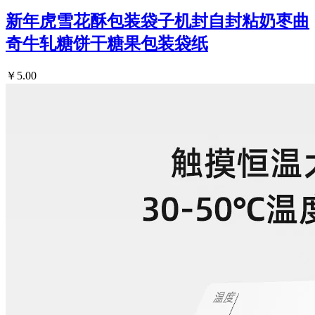
新年虎雪花酥包装袋子机封自封粘奶枣曲
奇牛轧糖饼干糖果包装袋纸
￥5.00