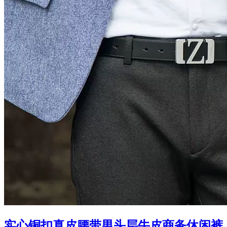
实心铜扣真皮腰带男头层牛皮商务休闲裤