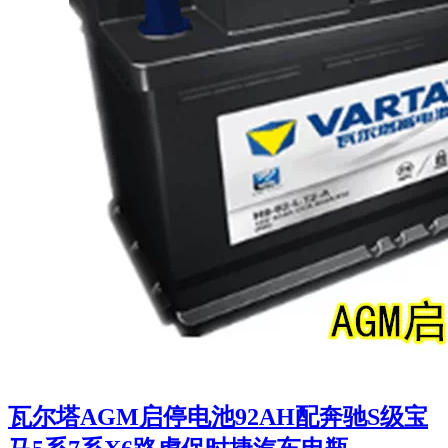
瓦尔塔AGM启停电池92AH配奔驰S级宝