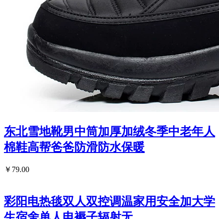
东北雪地靴男中筒加厚加绒冬季中老年人
棉鞋高帮爸爸防滑防水保暖
￥79.00
彩阳电热毯双人双控调温家用安全加大学
生宿舍单人电褥子辐射无