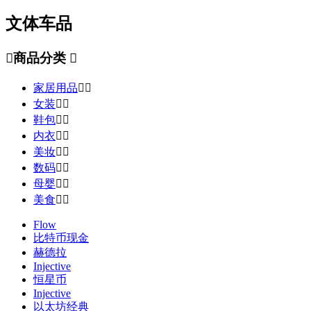
文体车品

商品分类

家居用品


女装


鞋包


内衣


美妆


数码


母婴


美食


Flow
比特币现金
赫德拉
Injective
恒星币
Injective
以太坊经典