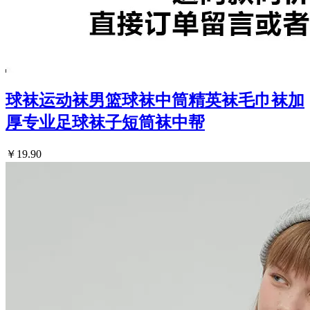
球袜运动袜男篮球袜中筒精英袜毛巾袜加
厚专业足球袜子短筒袜中帮
￥19.90