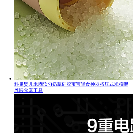
科巢婴儿米糊软勺奶瓶硅胶宝宝辅食神器挤压式米粉喂
养喂食器工具