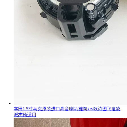
本田1.5寸马克原装进口高音喇叭雅阁xrv歌诗图飞度凌
派杰德适用