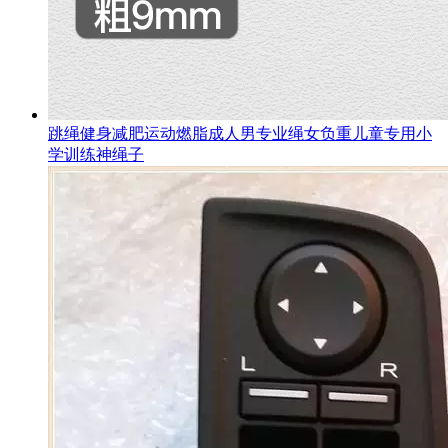
跳绳健身减肥运动燃脂成人男专业绳女负重儿童专用小
学训练神绳子