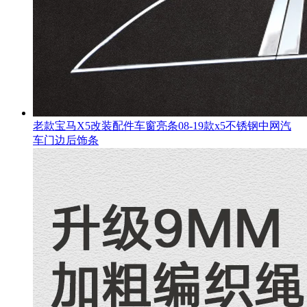
老款宝马X5改装配件车窗亮条08-19款x5不锈钢中网汽
车门边后饰条