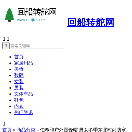
回船转舵网



首页
家居用品
美妆
数码
女装
男装
文体车品
鞋包
内衣
热门资讯

首页
»
商品分类
»
伯希和户外雷锋帽 男女冬季东北时尚防寒